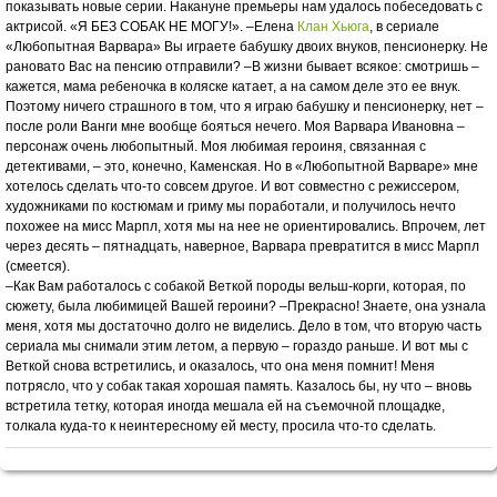
показывать новые серии. Накануне премьеры нам удалось побеседовать с
актрисой. «Я БЕЗ СОБАК НЕ МОГУ!». –Елена
Клан Хьюга
, в сериале
«Любопытная Варвара» Вы играете бабушку двоих внуков, пенсионерку. Не
рановато Вас на пенсию отправили? –В жизни бывает всякое: смотришь –
кажется, мама ребеночка в коляске катает, а на самом деле это ее внук.
Поэтому ничего страшного в том, что я играю бабушку и пенсионерку, нет –
после роли Ванги мне вообще бояться нечего. Моя Варвара Ивановна –
персонаж очень любопытный. Моя любимая героиня, связанная с
детективами, – это, конечно, Каменская. Но в «Любопытной Варваре» мне
хотелось сделать что-то совсем другое. И вот совместно с режиссером,
художниками по костюмам и гриму мы поработали, и получилось нечто
похожее на мисс Марпл, хотя мы на нее не ориентировались. Впрочем, лет
через десять – пятнадцать, наверное, Варвара превратится в мисс Марпл
(смеется).
–Как Вам работалось с собакой Веткой породы вельш-корги, которая, по
сюжету, была любимицей Вашей героини? –Прекрасно! Знаете, она узнала
меня, хотя мы достаточно долго не виделись. Дело в том, что вторую часть
сериала мы снимали этим летом, а первую – гораздо раньше. И вот мы с
Веткой снова встретились, и оказалось, что она меня помнит! Меня
потрясло, что у собак такая хорошая память. Казалось бы, ну что – вновь
встретила тетку, которая иногда мешала ей на съемочной площадке,
толкала куда-то к неинтересному ей месту, просила что-то сделать.